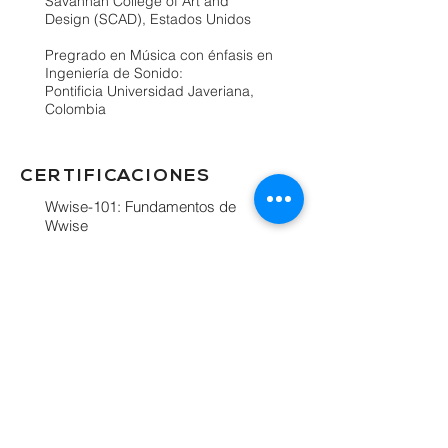
Savannah College of Art and
Design (SCAD), Estados Unidos
Pregrado en Música con énfasis en
Ingeniería de Sonido:
Pontificia Universidad Javeriana,
Colombia
CERTIFICACIONES
Wwise-101: Fundamentos de
Wwise
Wwise-201: Música interactiva
PREMIOS
Beca de posgrado con honores
académicos: Savannah College of
Art and Design
Beca de posgrado SCAD