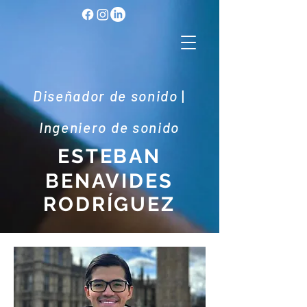
Diseñador de sonido
|
Ingeniero de sonido
ESTEBAN
BENAVIDES
RODRÍGUEZ